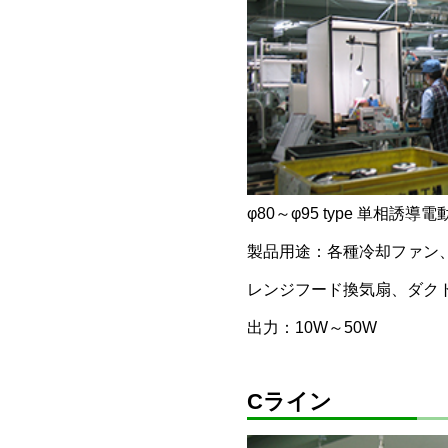
φ80～φ95 type 単相誘導電
製品用途：各種冷却ファン
レンジフード換気扇、ダク
出力：10W～50W
Cライン