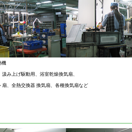
動機
、汲み上げ駆動用、浴室乾燥換気扇、
ト扇、全熱交換器 換気扇、各種換気扇など