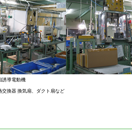
・三相誘導電動機
熱交換器 換気扇、ダクト扇など