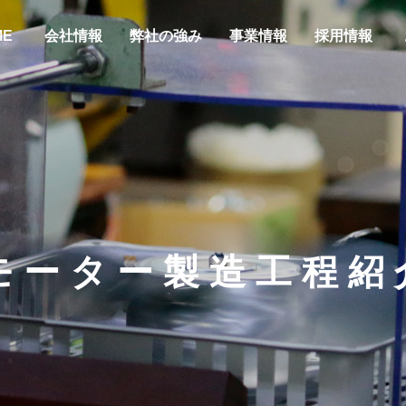
ME
会社情報
弊社の強み
事業情報
採用情報
モ
ー
タ
ー
製
造
工
程
紹